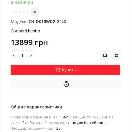
В наличии
0
Модель:
CH-D010WD2-24LD
Cooper&hunter
13899 грн
Купить
Общие характеристики
Мощность осушения в час
1 л/г
Мощность осушения в
сутки
24 л/сутки
Зеркало воды
не для бассейнов
Площадь осушения кв.м
36