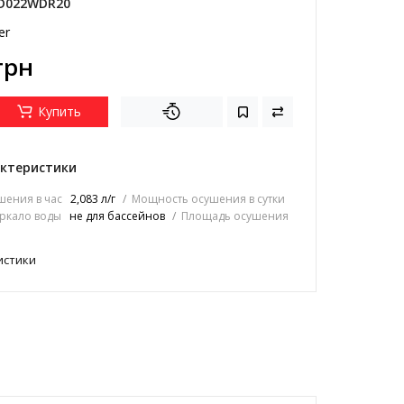
D022WDR20
er
грн
Купить
ктеристики
ения в час
2,083 л/г
Мощность осушения в сутки
ркало воды
не для бассейнов
Площадь осушения
истики