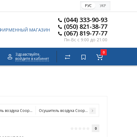
РУС
УКР
(044) 333-90-93
(050) 821-38-77
ФИРМЕННЫЙ МАГАЗИН
(067) 819-77-77
Пн-Вс с 9:00 до 21:00
0
Здравствуйте,
войдите в кабинет
ль воздуха Cooper&Hunter CH-D014WDR20
Осушитель воздуха Cooper&Hunter CH-D90FP
0