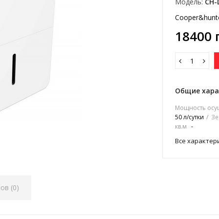
Модель:
CH-
Cooper&hunt
18400 
Общие хара
Мощность осуш
50 л/сутки
Зе
кв.м
-
Все характер
ов (0)