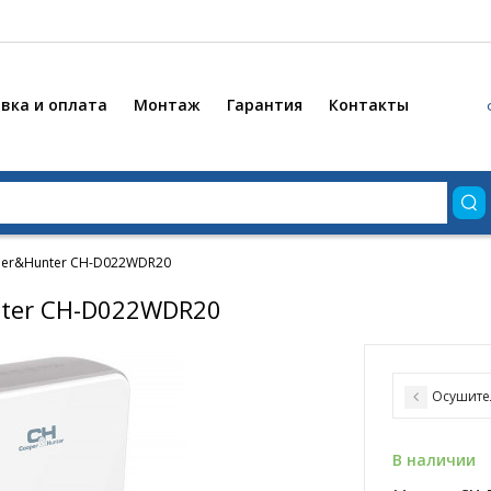
вка и оплата
Монтаж
Гарантия
Контакты
per&Hunter CH-D022WDR20
nter CH-D022WDR20
Осушите
В наличии