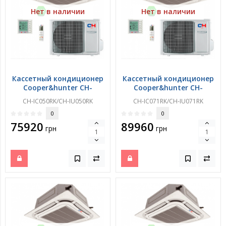
Нет в наличии
Нет в наличии
Кассетный кондиционер
Кассетный кондиционер
Cooper&hunter CH-
Cooper&hunter CH-
IC050RK/CH-IU050RK
IC071RK/CH-IU071RK
CH-IC050RK/CH-IU050RK
CH-IC071RK/CH-IU071RK
0
0
75920
89960
грн
грн