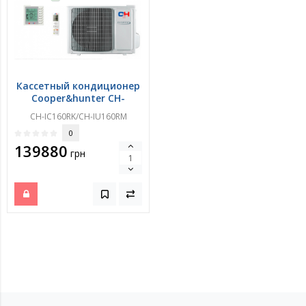
Кассетный кондиционер
Cooper&hunter CH-
IC160RK/CH-IU160RM
CH-IC160RK/CH-IU160RM
0
139880
грн