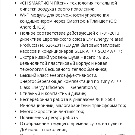
«CH SMART-ION Filter» - технология тотальной
очистки воздуха нового поколения;
Wi-Fi модуль для возможности управления
кондиционером через Смартфон/Планшет (ОС:
Android, iOS);
Полное соответствие действующей c 1-01-2013
директиве Европейского союза ErP (Energy related
Products) № 626/2011/EU для бытовых тепловых
насосов и кондиционеров SEER A+++ SCOP A+++;
Экстра низкий уровень шума – всего 18 дБ,
цельнолитой пластиковый корпус и новая
технология бесшовного теплообменника;
Высший класс энергоэффективности.
Энергосберегающая комплектация по типу A+++
Class Energy Efficiency — Generation V;
Стильный и компактный дизайн;
Бесперебойная работа в диапазоне 96В-260В.
Инновационный, малогабаритный трансформатор;
Многоскоростной вентилятор;
Повышенный ресурс работы;
Отображение текущего времени суток на пульте
Д/У нового поколения;